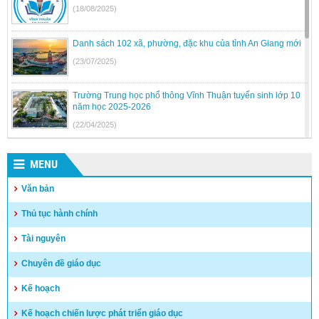
(18/08/2025)
Danh sách 102 xã, phường, đặc khu của tỉnh An Giang mới
(23/07/2025)
Trường Trung học phổ thông Vĩnh Thuận tuyển sinh lớp 10
năm học 2025-2026
(22/04/2025)
Kế hoạch tuyển sinh vào lớp 6, lớp 10 Dân tộc nội trú trên
địa bàn tỉnh Kiên Giang
MENU
(17/04/2025)
Văn bản
Hướng dẫn tuyển sinh vào lớp 10 trung học phổ thông và
Thủ tục hành chính
trung học phổ thông chuyên năm học 2025-2026
(15/04/2025)
Tài nguyên
Kết quả kỳ tuyển dụng viên chức năm 2024 – huyện Vĩnh
Chuyên đề giáo dục
Thuận
Kế hoạch
(03/04/2025)
Kế hoạch chiến lược phát triển giáo dục