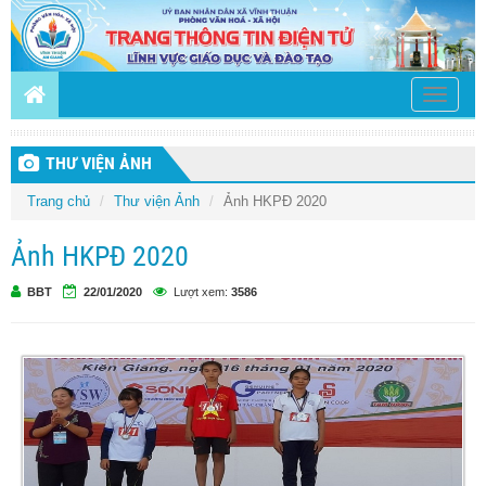
Toggle
navigati
THƯ VIỆN ẢNH
Trang chủ
Thư viện Ảnh
Ảnh HKPĐ 2020
Ảnh HKPĐ 2020
BBT
22/01/2020
Lượt xem:
3586