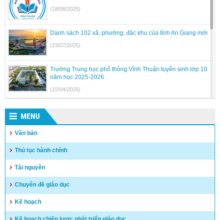
(18/08/2025)
Danh sách 102 xã, phường, đặc khu của tỉnh An Giang mới
(23/07/2025)
Trường Trung học phổ thông Vĩnh Thuận tuyển sinh lớp 10
năm học 2025-2026
(22/04/2025)
Kế hoạch tuyển sinh vào lớp 6, lớp 10 Dân tộc nội trú trên
địa bàn tỉnh Kiên Giang
MENU
(17/04/2025)
Văn bản
Hướng dẫn tuyển sinh vào lớp 10 trung học phổ thông và
Thủ tục hành chính
trung học phổ thông chuyên năm học 2025-2026
(15/04/2025)
Tài nguyên
Kết quả kỳ tuyển dụng viên chức năm 2024 – huyện Vĩnh
Chuyên đề giáo dục
Thuận
Kế hoạch
(03/04/2025)
Kế hoạch chiến lược phát triển giáo dục