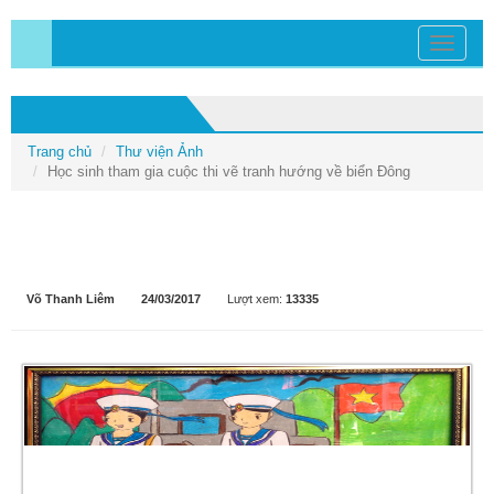
Toggle
navigati
THƯ VIỆN ẢNH
Trang chủ
Thư viện Ảnh
Học sinh tham gia cuộc thi vẽ tranh hướng về biển Đông
Học sinh tham gia cuộc thi vẽ tranh
hướng về biển Đông
Võ Thanh Liêm
24/03/2017
Lượt xem:
13335