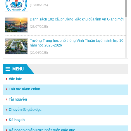
(18/08/2025)
Danh sách 102 xã, phường, đặc khu của tỉnh An Giang mới
(23/07/2025)
Trường Trung học phổ thông Vĩnh Thuận tuyển sinh lớp 10
năm học 2025-2026
(22/04/2025)
Kế hoạch tuyển sinh vào lớp 6, lớp 10 Dân tộc nội trú trên
địa bàn tỉnh Kiên Giang
MENU
(17/04/2025)
Văn bản
Hướng dẫn tuyển sinh vào lớp 10 trung học phổ thông và
Thủ tục hành chính
trung học phổ thông chuyên năm học 2025-2026
(15/04/2025)
Tài nguyên
Kết quả kỳ tuyển dụng viên chức năm 2024 – huyện Vĩnh
Chuyên đề giáo dục
Thuận
Kế hoạch
(03/04/2025)
Kế hoạch chiến lược phát triển giáo dục