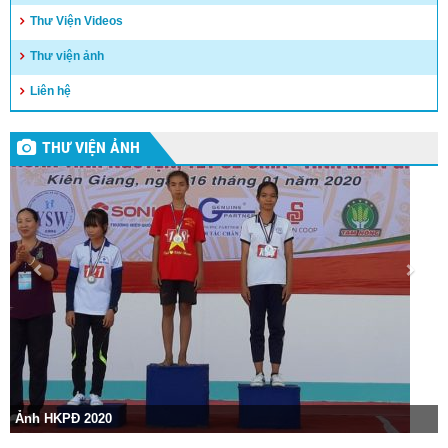
Thư Viện Videos
Thư viện ảnh
Liên hệ
THƯ VIỆN ẢNH
Ảnh HKPĐ 2020