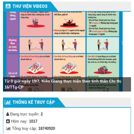
THƯ VIỆN VIDEOS
Từ 0 giờ ngày 19/7, Kiên Giang thực hiện theo tinh thần Chỉ thị
16/TTg-CP
THỐNG KÊ TRUY CẬP
Đang trực tuyến:
2
Hôm nay:
1017
Tổng truy cập:
18740920