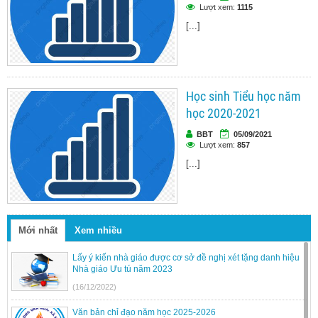
Lượt xem:
1115
[...]
Học sinh Tiểu học năm
học 2020-2021
BBT
05/09/2021
Lượt xem:
857
[...]
Mới nhất
Xem nhiều
Lấy ý kiến nhà giáo được cơ sở đề nghị xét tặng danh hiệu
Nhà giáo Ưu tú năm 2023
(16/12/2022)
Văn bản chỉ đạo năm học 2025-2026