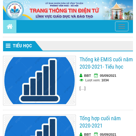
Toggle
navigati
TIỂU HỌC
Thống kê EMIS cuối năm
2020-2021- Tiểu học
BBT
05/09/2021
Lượt xem:
1034
[...]
Tổng hợp cuối năm
2020-2021
BBT
05/09/2021