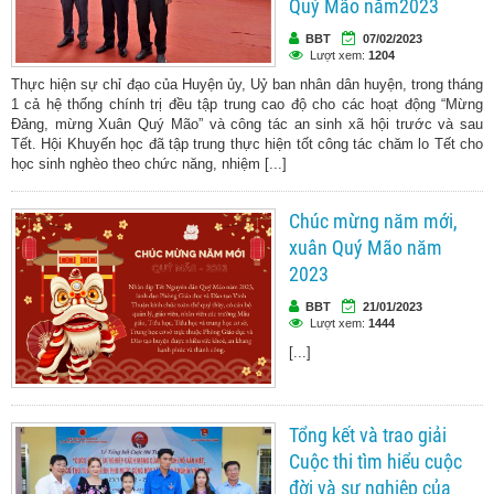
Quý Mão năm2023
BBT
07/02/2023
Lượt xem:
1204
Thực hiện sự chỉ đạo của Huyện ủy, Uỷ ban nhân dân huyện, trong tháng
1 cả hệ thống chính trị đều tập trung cao độ cho các hoạt động “Mừng
Đảng, mừng Xuân Quý Mão” và công tác an sinh xã hội trước và sau
Tết. Hội Khuyến học đã tập trung thực hiện tốt công tác chăm lo Tết cho
học sinh nghèo theo chức năng, nhiệm [...]
Chúc mừng năm mới,
xuân Quý Mão năm
2023
BBT
21/01/2023
Lượt xem:
1444
[...]
Tổng kết và trao giải
Cuộc thi tìm hiểu cuộc
đời và sự nghiệp của