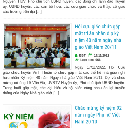
Nguyên, HUV, Phó chủ tịch UBND huyện; các đồng chí lãnh đạo Huyện
ủy, UBND huyện, các cán bộ hưu, các cựu giáo chức và thầy, cô giáo
các trường trên địa [...]
Hội cựu giáo chức gặp
mặt tri ân nhân dịp kỷ
niệm 40 năm ngày nhà
giáo Việt Nam 20/11
BBT
17/11/2022
Lượt xem:
966
Ngày 17/11/2022, Hội Cựu
giáo chức huyện Vĩnh Thuận tổ chức gặp mặt các thế hệ nhà giáo nghỉ
hưu nhân Kỷ niệm 40 năm Ngày nhà giáo Việt Nam 20/11. Dự và chúc
mừng có ông Lê Văn Đủ, UVBTV Huyện ủy, Phó chủ tịch UBND huyện.
Trong buổi gặp mặt, các đại biểu và hội viên cùng nhau ôn lại truyền
thống của Ngày Nhà giáo Việt [...]
Chào mừng kỷ niệm 92
năm ngày Phụ nữ Việt
Nam 20-10