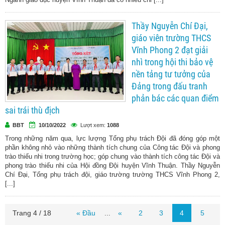
Thầy Nguyễn Chí Đại,
giáo viên trường THCS
Vĩnh Phong 2 đạt giải
nhì trong hội thi bảo vệ
nền tảng tư tưởng của
Đảng trong đấu tranh
phản bác các quan điểm
sai trái thù địch
BBT
10/10/2022
Lượt xem:
1088
Trong những năm qua, lực lượng Tổng phụ trách Đội đã đóng góp một
phần không nhỏ vào những thành tích chung của Công tác Đội và phong
trào thiếu nhi trong trường học; góp chung vào thành tích công tác Đội và
phong trào thiếu nhi của Hội đồng Đội huyện Vĩnh Thuận. Thầy Nguyễn
Chí Đại, Tổng phụ trách đội, giáo trường trường THCS Vĩnh Phong 2,
[...]
Trang 4 / 18
« Đầu
«
2
3
4
5
...