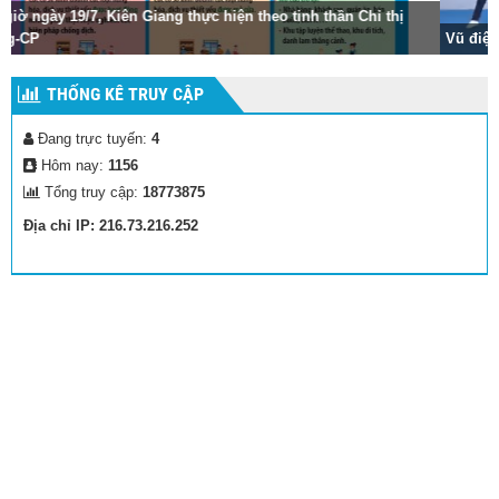
Vũ điệu rửa tay của các cháu trường mẫu giáo Vĩnh Thuận
THỐNG KÊ TRUY CẬP
Đang trực tuyến:
4
Hôm nay:
1156
Tổng truy cập:
18773875
Địa chỉ IP: 216.73.216.252