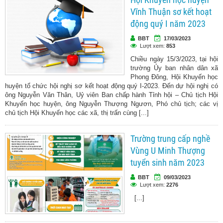
Vĩnh Thuận sơ kết hoạt
động quý I năm 2023
BBT
17/03/2023
Lượt xem:
853
Chiều ngày 15/3/2023, tại hội
trường Ủy ban nhân dân xã
Phong Đông, Hội Khuyến học
huyện tổ chức hội nghị sơ kết hoạt động quý I-2023. Đến dự hội nghị có
ông Nguyễn Văn Thân, Uỷ viên Ban chấp hành Tỉnh hội – Chủ tịch Hội
Khuyến học huyện, ông Nguyễn Thượng Ngươn, Phó chủ tịch; các vị
chủ tịch Hội Khuyến học các xã, thị trấn cùng [...]
Trường trung cấp nghề
Vùng U Minh Thượng
tuyển sinh năm 2023
BBT
09/03/2023
Lượt xem:
2276
[...]