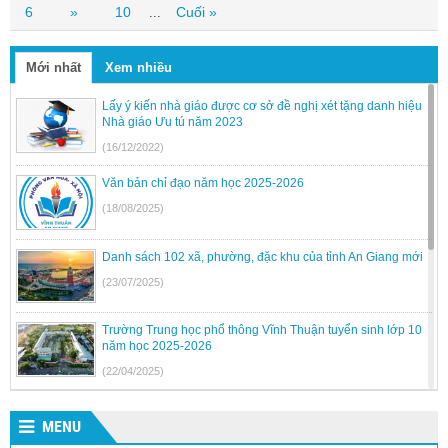
6
»
10
Cuối »
...
Mới nhất
Xem nhiều
Lấy ý kiến nhà giáo được cơ sở đề nghị xét tặng danh hiệu
Nhà giáo Ưu tú năm 2023
(16/12/2022)
Văn bản chỉ đạo năm học 2025-2026
(18/08/2025)
Danh sách 102 xã, phường, đặc khu của tỉnh An Giang mới
(23/07/2025)
Trường Trung học phổ thông Vĩnh Thuận tuyển sinh lớp 10
năm học 2025-2026
(22/04/2025)
Kế hoạch tuyển sinh vào lớp 6, lớp 10 Dân tộc nội trú trên
địa bàn tỉnh Kiên Giang
MENU