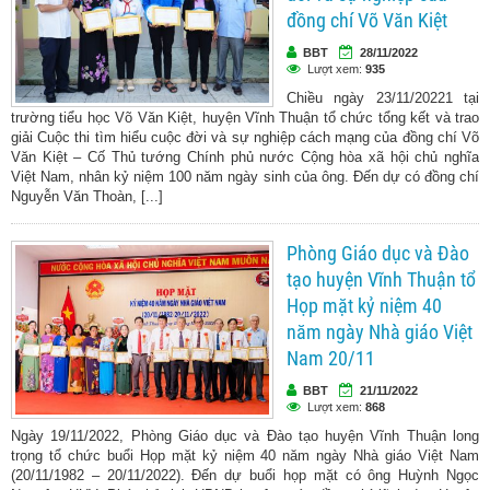
đồng chí Võ Văn Kiệt
BBT
28/11/2022
Lượt xem:
935
Chiều ngày 23/11/20221 tại
trường tiểu học Võ Văn Kiệt, huyện Vĩnh Thuận tổ chức tổng kết và trao
giải Cuộc thi tìm hiểu cuộc đời và sự nghiệp cách mạng của đồng chí Võ
Văn Kiệt – Cố Thủ tướng Chính phủ nước Cộng hòa xã hội chủ nghĩa
Việt Nam, nhân kỷ niệm 100 năm ngày sinh của ông. Đến dự có đồng chí
Nguyễn Văn Thoàn, [...]
Phòng Giáo dục và Đào
tạo huyện Vĩnh Thuận tổ
Họp mặt kỷ niệm 40
năm ngày Nhà giáo Việt
Nam 20/11
BBT
21/11/2022
Lượt xem:
868
Ngày 19/11/2022, Phòng Giáo dục và Đào tạo huyện Vĩnh Thuận long
trọng tổ chức buổi Họp mặt kỷ niệm 40 năm ngày Nhà giáo Việt Nam
(20/11/1982 – 20/11/2022). Đến dự buổi họp mặt có ông Huỳnh Ngọc