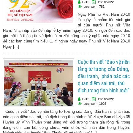
BBT
19/10/2022
Lượt xem:
782
Ngày Phụ nữ Việt Nam 20-10
là ngày lễ nhằm tôn vinh giá
trị của người Phụ nữ Việt
Nam. Nhân dịp sắp đến dịp lễ kỷ niệm ngày 20-10, xin gửi đến các đọc
giả một số thông tin về lịch sử ra đời cũng như ý nghĩa của ngày 20-10
để các bạn cùng tìm hiểu. 1. Ý nghĩa ngày ngày Phụ nữ Việt Nam 20-10
Ngày [...]
Cuộc thi viết “Bảo vệ nền
tảng tư tưởng của Đảng,
đấu tranh, phản bác các
quan điểm sai trái, thù
địch trong tình hình mới”
BBT
19/10/2022
Lượt xem:
1002
Cuộc thi viết “Bảo vệ nền tảng tư tưởng của Đảng, đấu tranh, phản bác
các quan điểm sai trái, thù địch trong tình hình mới” được Ban chỉ đạo 35
Huyện uỷ Vĩnh Thuận phát động với đối tượng tham gia rộng rãi trong
đảng viên, cán bộ, công chức, viên chức và nhân dân trong Huyện.
Ngành giáo dục huyện Vĩnh Thuận đã có nhiều chỉ [...]