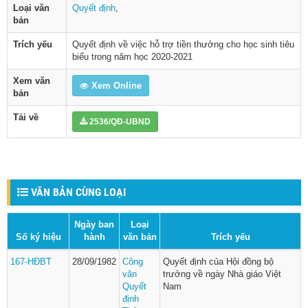
Loại văn
Quyết định
,
bản
Trích yếu
Quyết định về việc hỗ trợ tiền thưởng cho học sinh tiêu
biểu trong năm học 2020-2021
Xem văn
Xem Online
bản
Tải về
2536/QĐ-UBND
VĂN BẢN CÙNG LOẠI
Ngày ban
Loại
Số ký hiệu
hành
văn bản
Trích yếu
167-HĐBT
28/09/1982
Công
Quyết định của Hội đồng bộ
văn
trưởng về ngày Nhà giáo Việt
Quyết
Nam
định