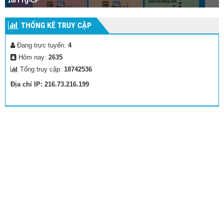
Vũ điệu rửa tay củ
THỐNG KÊ TRUY CẬP
Đang trực tuyến:
4
Hôm nay:
2635
Tổng truy cập:
18742536
Địa chỉ IP: 216.73.216.199