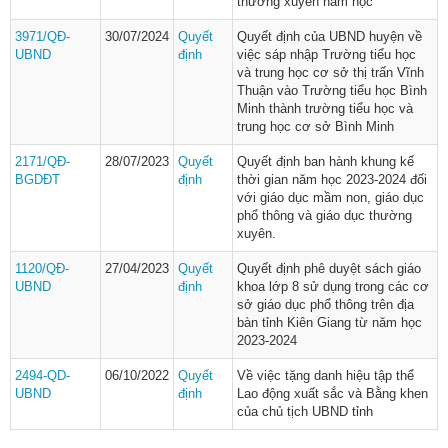
thường xuyên năm học
3971/QĐ-
30/07/2024
Quyết
Quyết định của UBND huyện về
UBND
định
việc sáp nhập Trường tiểu học
và trung học cơ sở thị trấn Vĩnh
Thuận vào Trường tiểu học Bình
Minh thành trường tiểu học và
trung học cơ sở Bình Minh
2171/QĐ-
28/07/2023
Quyết
Quyết định ban hành khung kế
BGDĐT
định
thời gian năm học 2023-2024 đối
với giáo dục mầm non, giáo dục
phổ thông và giáo dục thường
xuyên.
1120/QĐ-
27/04/2023
Quyết
Quyết định phê duyệt sách giáo
UBND
định
khoa lớp 8 sử dụng trong các cơ
sở giáo dục phổ thông trên địa
bàn tỉnh Kiên Giang từ năm học
2023-2024
2494-QD-
06/10/2022
Quyết
Về việc tặng danh hiệu tập thể
UBND
định
Lao động xuất sắc và Bằng khen
của chủ tịch UBND tỉnh