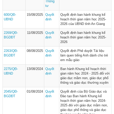
Thông
tư
600/QĐ-
15/08/2025
Quyết
Quyết định ban hành khung kế
UBND
định
hoạch thời gian năm học 2025-
2026 của UBND tỉnh An Giang
2269/QĐ-
11/08/2025
Quyết
Quyết định ban hành khung kế
BGDĐT
định
hoạch thời gian năm học 2025-
2026
2263/QĐ-
08/08/2025
Quyết
Quyết định Phê duyệt Tài liệu
BGDĐT
định
làm quen tiếng Anh dành cho trẻ
em mẫu giáo
2275/QĐ-
13/08/2024
Quyết
Ban hành Khung kế hoạch thời
UBND
định
gian năm học 2024 - 2025 đối với
giáo dục mầm non, giáo dục phổ
thông và giáo dục thường xuyên
2045/QĐ-
01/08/2024
Quyết
Quyết định của Bộ Giáo dục và
BGDĐT
định
Đào tạo Ban hành Khung kế
hoạch thời gian năm học 2024-
2025 đói với giáo dục mầm non,
giáo dục phổ thông và giáo dục