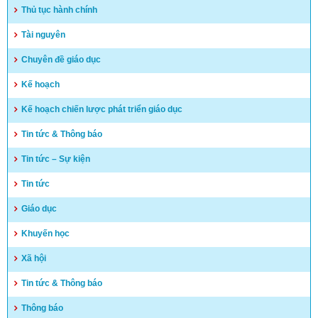
Hướng dẫn tuyển sinh vào lớp 10 trung học phổ thông và
Thủ tục hành chính
trung học phổ thông chuyên năm học 2025-2026
(15/04/2025)
Tài nguyên
Kết quả kỳ tuyển dụng viên chức năm 2024 – huyện Vĩnh
Chuyên đề giáo dục
Thuận
Kế hoạch
(03/04/2025)
Kế hoạch chiến lược phát triển giáo dục
Tin tức & Thông báo
Tin tức – Sự kiện
Tin tức
Giáo dục
Khuyến học
Xã hội
Tin tức & Thông báo
Thông báo