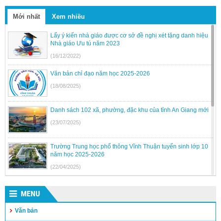
Mới nhất
Xem nhiều
Lấy ý kiến nhà giáo được cơ sở đề nghị xét tặng danh hiệu
Nhà giáo Ưu tú năm 2023
(16/12/2022)
Văn bản chỉ đạo năm học 2025-2026
(18/08/2025)
Danh sách 102 xã, phường, đặc khu của tỉnh An Giang mới
(23/07/2025)
Trường Trung học phổ thông Vĩnh Thuận tuyển sinh lớp 10
năm học 2025-2026
(22/04/2025)
Kế hoạch tuyển sinh vào lớp 6, lớp 10 Dân tộc nội trú trên
địa bàn tỉnh Kiên Giang
MENU
(17/04/2025)
Văn bản