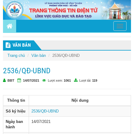
Toggle
navigati
VĂN BẢN
Trang chủ
Văn bản
2536/QĐ-UBND
2536/QĐ-UBND
BBT
14/07/2021
Lượt xem:
1061
Lượt tải:
119
Thông tin
Nội dung
Số ký hiệu
2536/QĐ-UBND
Ngày ban
14/07/2021
hành