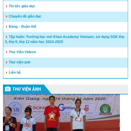
Tin tức giáo dục
Chuyên đề giáo dục
Đảng – Đoàn thể
Tập huấn: Trường học mở Khan Academy Vietnam; sử dụng SGK lớp
5, lớp 9, lớp 12 năm học 2024-2025
Thư Viện Videos
Thư viện ảnh
Liên hệ
THƯ VIỆN ẢNH