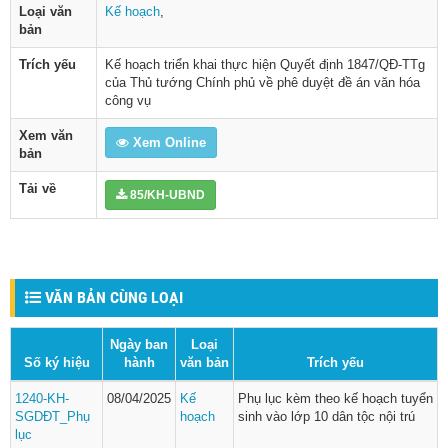
Loại văn
Kế hoạch
,
bản
Trích yếu
Kế hoạch triển khai thực hiện Quyết định 1847/QĐ-TTg
của Thủ tướng Chính phủ về phê duyệt đề án văn hóa
công vụ
Xem văn
Xem Online
bản
Tải về
85/KH-UBND
VĂN BẢN CÙNG LOẠI
Ngày ban
Loại
Số ký hiệu
hành
văn bản
Trích yếu
1240-KH-
08/04/2025
Kế
Phụ lục kèm theo kế hoạch tuyển
SGDĐT_Phụ
hoạch
sinh vào lớp 10 dân tộc nội trú
lục