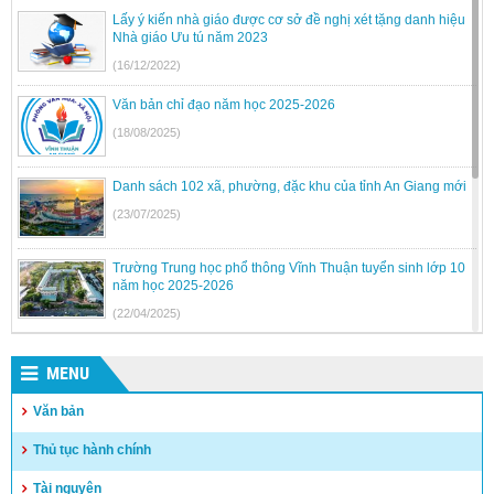
Lấy ý kiến nhà giáo được cơ sở đề nghị xét tặng danh hiệu
Nhà giáo Ưu tú năm 2023
(16/12/2022)
Văn bản chỉ đạo năm học 2025-2026
(18/08/2025)
Danh sách 102 xã, phường, đặc khu của tỉnh An Giang mới
(23/07/2025)
Trường Trung học phổ thông Vĩnh Thuận tuyển sinh lớp 10
năm học 2025-2026
(22/04/2025)
Kế hoạch tuyển sinh vào lớp 6, lớp 10 Dân tộc nội trú trên
địa bàn tỉnh Kiên Giang
MENU
(17/04/2025)
Văn bản
Hướng dẫn tuyển sinh vào lớp 10 trung học phổ thông và
Thủ tục hành chính
trung học phổ thông chuyên năm học 2025-2026
(15/04/2025)
Tài nguyên