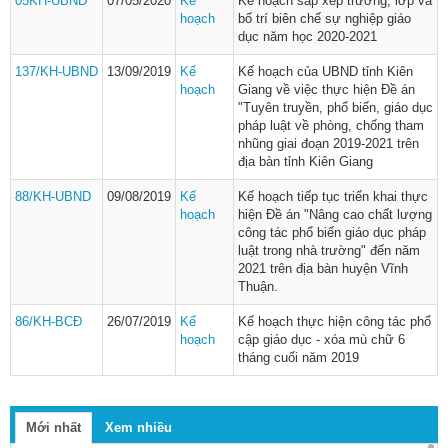
05KH-UBND
07/05/2020
Kế
Kế hoạch sắp xếp trường, lớp và
hoạch
bố trí biên chế sự nghiệp giáo
dục năm học 2020-2021
137/KH-UBND
13/09/2019
Kế
Kế hoạch của UBND tỉnh Kiên
hoạch
Giang về việc thực hiện Đề án
"Tuyên truyền, phổ biến, giáo dục
pháp luật về phòng, chống tham
nhũng giai đoạn 2019-2021 trên
địa bàn tỉnh Kiên Giang
88/KH-UBND
09/08/2019
Kế
Kế hoạch tiếp tục triển khai thực
hoạch
hiện Đề án "Nâng cao chất lượng
công tác phổ biến giáo dục pháp
luật trong nhà trường" đến năm
2021 trên địa bàn huyện Vĩnh
Thuận.
86/KH-BCĐ
26/07/2019
Kế
Kế hoạch thực hiện công tác phổ
hoạch
cập giáo dục - xóa mù chữ 6
tháng cuối năm 2019
Mới nhất
Xem nhiều