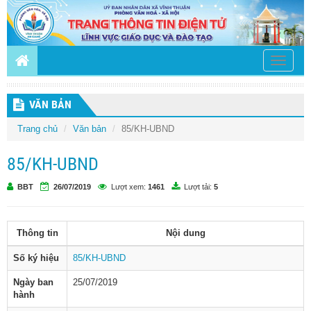
Toggle
navigati
VĂN BẢN
Trang chủ
Văn bản
85/KH-UBND
85/KH-UBND
BBT
26/07/2019
Lượt xem:
1461
Lượt tải:
5
Thông tin
Nội dung
Số ký hiệu
85/KH-UBND
Ngày ban
25/07/2019
hành