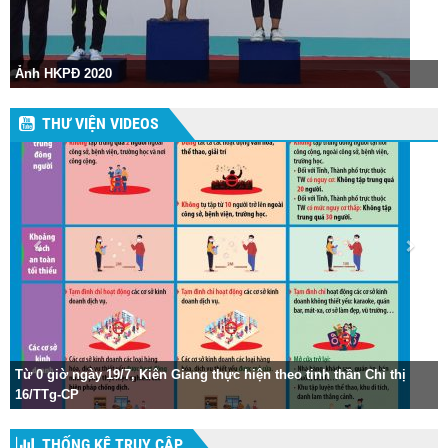
Hội khỏe Phù Đổng hu
2018
THƯ VIỆN VIDEOS
7, Kiên Giang thực hiện theo tinh thần Chỉ thị
Vũ điệu rửa tay của c
THỐNG KÊ TRUY CẬP