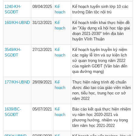
1240-KH-
08/04/2025
Kế
Kế hoạch tuyển sinh lớp 10 các
SGDĐT
hoạch
trường Dân tộc nội trú
160/KH-UBND
31/12/2021
Kế
Kế hoạch triển khai thực hiện đề
hoạch
án "Xây dựng xã hội học tập giai
đoạn 2021-2030" trên địa bàn
huyện Vĩnh Thuận
3549/KH-
27/12/2021
Kế
Kế hoạch tuyên truyền kỷ niệm
SGDĐT
hoạch
các ngày lễ lớn và sự kiện lịch
sử quan trọng trong năm 2022
của ngành GDĐT (Văn bản đến
qua đường mạng)
177/KH-UBND
28/09/2021
Kế
Thực hiện nâng trình độ chuẩn
hoạch
được đào tạo của giáo viên mầm
non, tiểu học, trung học cơ sở
năm 2022
1639/BC-
05/07/2021
Kế
Báo cáo kết quả thực hiện nhiệm
SGDĐT
hoạch
vụ năm học 2020-2021 và
phương hướng, nhiệm vụ trọng
tâm năm học 2021-2022