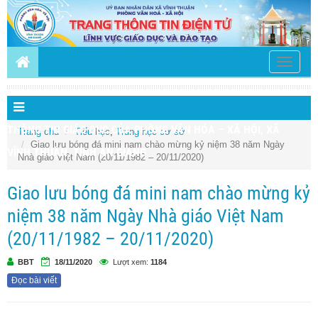
Toggle
navigati
THÔNG TIN GIÁO DỤC CỦA PHÒNG VĂN HÓA – XÃ HỘI, XÃ
Trang chủ
Tiểu học
,
Trung học cơ sở
Giao lưu bóng đá mini nam chào mừng kỷ niệm 38 năm Ngày
VĨNH THUẬN, TỈNH AN GIANG
Nhà giáo Việt Nam (20/11/1982 – 20/11/2020)
Giao lưu bóng đá mini nam chào mừng kỷ
niệm 38 năm Ngày Nhà giáo Việt Nam
(20/11/1982 – 20/11/2020)
BBT
18/11/2020
Lượt xem:
1184
Đọc bài viết