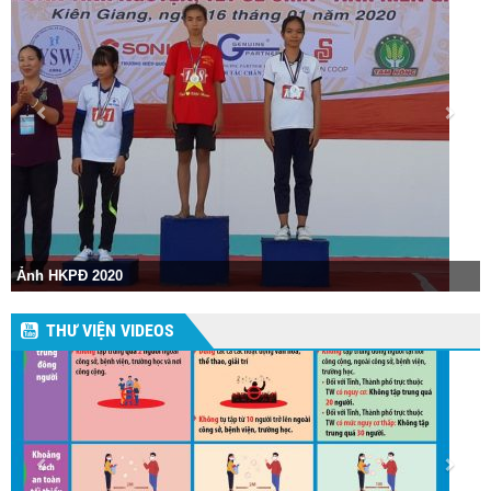
H
Ảnh HKPĐ 2020
2
THƯ VIỆN VIDEOS