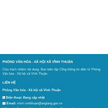
PHÒNG VĂN HÓA - XÃ HỘI XÃ VĨNH THUẬN
Chịu trách nhiệm nội dung: Ban biên tập Cổng thông tin điện tử Phòng
Văn hóa - Xã hội xã Vĩnh Thuận
LIÊN HỆ
Phòng Văn hóa - Xã hội xã Vĩnh Thuận
Điện thoại:
Đang cập nhật
Email:
vhxh.vinhthuan@angiang.gov.vn