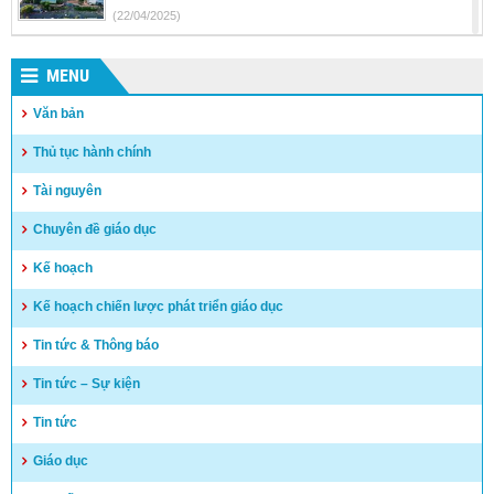
(22/04/2025)
Kế hoạch tuyển sinh vào lớp 6, lớp 10 Dân tộc nội trú trên
địa bàn tỉnh Kiên Giang
MENU
(17/04/2025)
Văn bản
Hướng dẫn tuyển sinh vào lớp 10 trung học phổ thông và
Thủ tục hành chính
trung học phổ thông chuyên năm học 2025-2026
(15/04/2025)
Tài nguyên
Kết quả kỳ tuyển dụng viên chức năm 2024 – huyện Vĩnh
Chuyên đề giáo dục
Thuận
Kế hoạch
(03/04/2025)
Kế hoạch chiến lược phát triển giáo dục
Tin tức & Thông báo
Tin tức – Sự kiện
Tin tức
Giáo dục