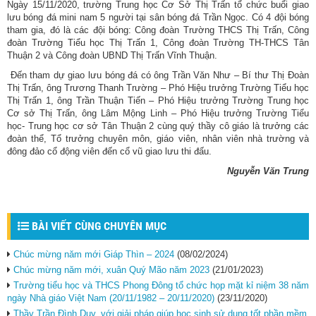
Ngày 15/11/2020, trường Trung học Cơ Sở Thị Trấn tổ chức buổi giao
lưu bóng đá mini nam 5 người tại sân bóng đá Trần Ngọc. Có 4 đội bóng
tham gia, đó là các đội bóng: Công đoàn Trường THCS Thị Trấn, Công
đoàn Trường Tiểu học Thị Trấn 1, Công đoàn Trường TH-THCS Tân
Thuận 2 và Công đoàn UBND Thị Trấn Vĩnh Thuận.
Đến tham dự giao lưu bóng đá có ông Trần Văn Như – Bí thư Thị Đoàn
Thị Trấn, ông Trương Thanh Trường – Phó Hiệu trưởng Trường Tiểu học
Thị Trấn 1, ông Trần Thuận Tiến – Phó Hiệu trưởng Trường Trung học
Cơ sở Thị Trấn, ông Lâm Mộng Linh – Phó Hiệu trưởng Trường Tiểu
học- Trung học cơ sở Tân Thuận 2 cùng quý thầy cô giáo là trưởng các
đoàn thể, Tổ trưởng chuyên môn, giáo viên, nhân viên nhà trường và
đông đảo cổ động viên đến cổ vũ giao lưu thi đấu.
Nguyễn Văn Trung
BÀI VIẾT CÙNG CHUYÊN MỤC
Chúc mừng năm mới Giáp Thìn – 2024
(08/02/2024)
Chúc mừng năm mới, xuân Quý Mão năm 2023
(21/01/2023)
Trường tiểu học và THCS Phong Đông tổ chức họp mặt kỉ niệm 38 năm
ngày Nhà giáo Việt Nam (20/11/1982 – 20/11/2020)
(23/11/2020)
Thầy Trần Đình Duy, với giải pháp giúp học sinh sử dụng tốt phần mềm