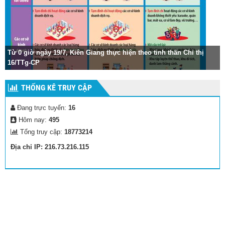
Từ 0 giờ ngày 19/7, Kiên Giang thực hiện theo tinh thần Chỉ thị
16/TTg-CP
V
THỐNG KÊ TRUY CẬP
Đang trực tuyến:
16
Hôm nay:
495
Tổng truy cập:
18773214
Địa chỉ IP: 216.73.216.115