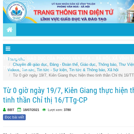
THÔNG TIN GIÁO DỤC CỦA PHÒNG VĂN HÓA – XÃ HỘI, XÃ VĨNH T
Trang chủ
Chuyên đề giáo dục
,
Đảng - Đoàn thể
,
Giáo dục
,
Thông báo
,
Thư Việ
TỈNH AN GIANG
Videos
,
Tin tức
,
Tin tức - Sự kiện
,
Tin tức & Thông báo
,
Xã hội
Từ 0 giờ ngày 19/7, Kiên Giang thực hiện theo tinh thần Chỉ thị 16/
Từ 0 giờ ngày 19/7, Kiên Giang thực hiện 
tinh thần Chỉ thị 16/TTg-CP
BBT
18/07/2021
Lượt xem:
3780
Đọc bài viết