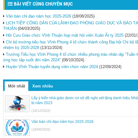
BÀI VIẾT CÙNG CHUYÊN MỤC
Văn bản chỉ đạo năm học 2025-2026
(18/08/2025)
LỊCH TIẾP CÔNG DÂN CỦA LÃNH ĐẠO PHÒNG GIÁO DỤC VÀ ĐÀO T
THUẬN
(04/03/2025)
Hội Cựu Giáo chức Vĩnh Thuận họp mặt hội viên Xuân Ất tỵ 2025
(22/01/
Chi bộ trường tiểu học Vĩnh Phong 4 tổ chức thành công Đại hội Chi bộ l
nhiệm kỳ 2025-2028
(13/11/2024)
Trường Tiểu học Vĩnh Phong 4 tổ chức nhiều phong trào nhân dịp “Tuần 
ứng học tập suốt đời năm 2024”
(08/10/2024)
Huyện Vĩnh Thuận tuyển dụng viên chức năm 2024
(12/09/2024)
Mới nhất
Xem nhiều
Lấy ý kiến nhà giáo được cơ sở đề nghị xét tặng danh hiệu Nh
tú năm 2023
(16/12/2022)
Văn bản chỉ đạo năm học 2025-2026
(18/08/2025)