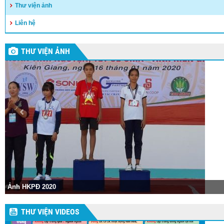
Thư viện ảnh
Liên hệ
THƯ VIỆN ẢNH
Hội khỏe Phù Đổng huyện Vĩnh Thuận lần thứ XVII năm 
THƯ VIỆN VIDEOS