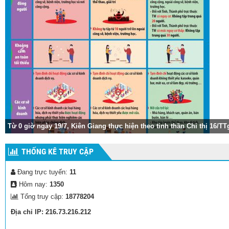
 16/TTg-CP
Vũ điệu rửa tay của các cháu trường mẫu giáo Vĩnh Thu
THỐNG KÊ TRUY CẬP
Đang trực tuyến:
11
Hôm nay:
1350
Tổng truy cập:
18778204
Địa chỉ IP: 216.73.216.212