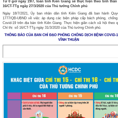
Từ 0 giờ ngày 19/7, toàn tỉnh Kiên Giang sẽ thực hiện theo tinh thần
16/CT-TTg ngày 27/3/2020 của Thủ tướng Chính phủ
Ngày 18/7/2021, Ủy ban nhân dân tỉnh Kiên Giang đã ban hành Quy
1777/QĐ-UBND về việc áp dụng các biện pháp cấp bách phòng, chống
Covid-19 trên địa bàn tỉnh Kiên Giang. Thực hiện giãn cách xã hội theo q
Chỉ thị số 16/CT-TTg ngày 31/3/2020 của Thủ tướng Chính phủ.
THÔNG BÁO CỦA BAN CHỈ ĐẠO PHÒNG CHỐNG DỊCH BỆNH COVID-
VĨNH THUẬN