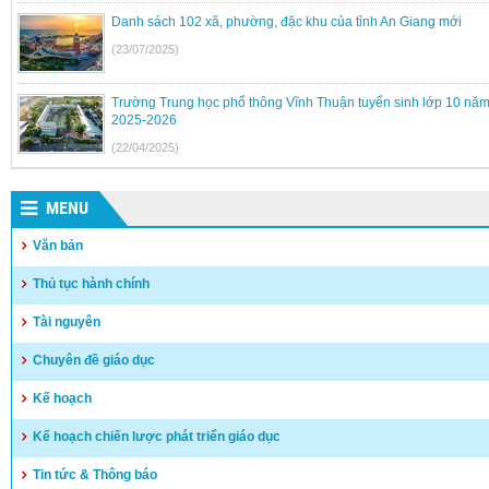
Danh sách 102 xã, phường, đặc khu của tỉnh An Giang mới
(23/07/2025)
Trường Trung học phổ thông Vĩnh Thuận tuyển sinh lớp 10 nă
2025-2026
(22/04/2025)
Kế hoạch tuyển sinh vào lớp 6, lớp 10 Dân tộc nội trú trên địa b
Kiên Giang
MENU
(17/04/2025)
Văn bản
Hướng dẫn tuyển sinh vào lớp 10 trung học phổ thông và trung
Thủ tục hành chính
thông chuyên năm học 2025-2026
(15/04/2025)
Tài nguyên
Kết quả kỳ tuyển dụng viên chức năm 2024 – huyện Vĩnh Thuậ
Chuyên đề giáo dục
(03/04/2025)
Kế hoạch
Kế hoạch chiến lược phát triển giáo dục
Tin tức & Thông báo